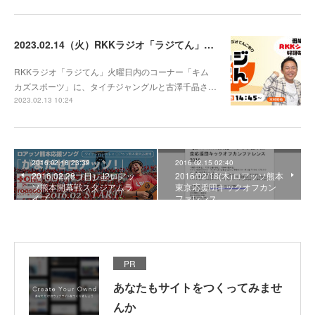
2023.02.14（火）RKKラジオ「ラジてん」に出演！
RKKラジオ「ラジてん」火曜日内のコーナー「キム
カズスポーツ」に、タイチジャングルと古澤千晶さ…
2023.02.13 10:24
2016.02.18 23:39
2016.02.15 02:40
2016.02.28（日）J2ロアッ
2016/02/18(木)ロアッソ熊本
ソ熊本開幕戦スタジアムラ
東京応援団キックオフカン
イブ
ファレンス
PR
あなたもサイトをつくってみませ
んか