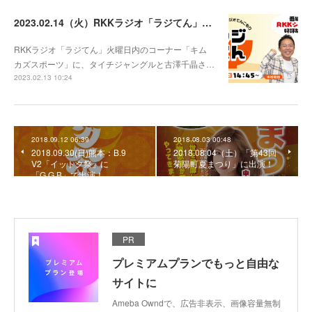
2023.02.14（火）RKKラジオ「ラジてん」に出演！
RKKラジオ「ラジてん」火曜日内のコーナー「キム
カズスポーツ」に、タイチジャングルと古澤千晶さ…
2023.02.13 10:24
2018.09.12 06:39
2018.08.03 00:48
2018.09.30(日)熊本：B.9
2018.08.04（土）「第43回
V2「イットク祭」に
菊陽町夏まつり」に出演！
「G.G.B」で出演！
PR
プレミアムプランでもっと自由な
サイトに
Ameba Owndで、広告非表示、画像容量無制