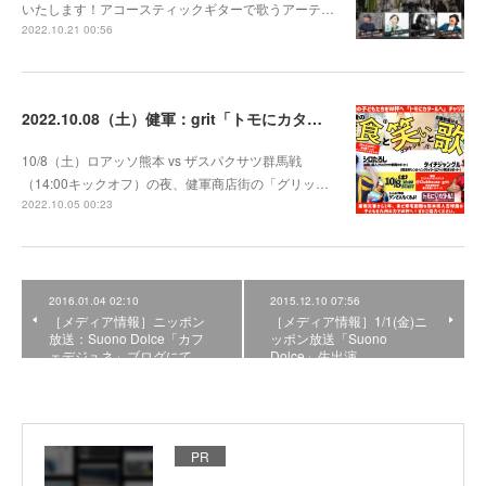
いたします！アコースティックギターで歌うアーテ…
2022.10.21 00:56
2022.10.08（土）健軍：grit「トモにカタールへ」チャリティライブへ出演！
10/8（土）ロアッソ熊本 vs ザスパクサツ群馬戦
（14:00キックオフ）の夜、健軍商店街の「グリッ…
2022.10.05 00:23
2016.01.04 02:10
2015.12.10 07:56
［メディア情報］ニッポン
［メディア情報］1/1(金)ニ
放送：Suono Dolce「カフ
ッポン放送「Suono
ェデジュネ」ブログにて…
Dolce」生出演
PR